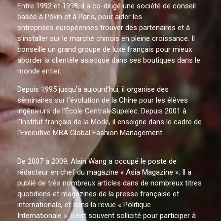
Entre 1992 et 1998, il a co-dirigé une société de conseil
basée à Pékin et à Paris, pour aider les
entreprises européennes trouver des partenaires et à
s’installer sur le marché chinois en pleine croissance. Il
conseille un grand groupe de luxe français pour mieux
aborder la clientèle asiatique dans ses boutiques dans le
monde entier.
Depuis 1995 jusqu’à aujourd’hui, il organise des
séminaires sur l’évolution de la Chine pour les élèves
ingénieurs de l’École CentraleSupelec. Depuis 2001 à
l’Institut français de la Mode, il enseigne dans le cadre de
l’Executive MBA Global Fashion Management.
De 2007 à 2009, Alain Wang a occupé le poste de
rédacteur en chef du magazine « Asia Magazine ». Il a
publié de très nombreux articles dans de nombreux titres
quotidiens et magazines de la presse française et
internationale, et dans la revue « Politique
Internationale ». Il est souvent sollicité pour participer à