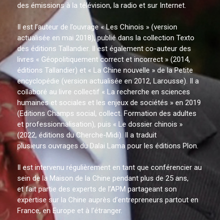
des émissions à la télévision, la radio et sur Internet.
Il est l’auteur de l’ouvrage « Les Chinois » (version
actualisée en mai 2018), publié dans la collection Texto
des éditions Tallandier. Il est également co-auteur des
livres « Géopolitiquement correct et incorrect » (2014,
éditions Tallandier) et « La Chine nouvelle » de la Petite
encyclopédie (version actualisée en 2012, Larousse). Il a
collaboré au livre collectif « La recherche en sciences
humaines et sociales et les enjeux de sociétés » en 2019
(Editions Champs social, collect. Formation des adultes
et professionnalisation), puis « Le dossier chinois »
(2022, éditions du Cherche-Midi). Il a traduit
plusieurs ouvrages du Dalai Lama pour les éditions Plon.
Il est intervenu régulièrement en tant que conférencier au
sein de la Maison de la Chine pendant plus de 25 ans,
et fait partie des experts de l’APM partageant son
expertise sur la Chine auprès d’entrepreneurs partout en
France, en Europe et à l’étranger.