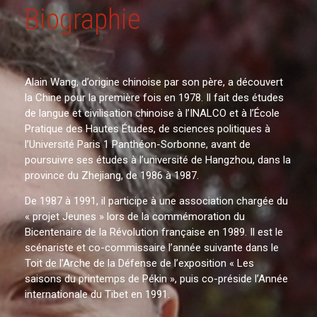
Biographie
Alain Wang, d’origine chinoise par son père, a découvert
la Chine pour la première fois en 1978. Il fait des études
de langue et civilisation chinoise à l’INALCO et à l’École
Pratique des Hautes Études, de sciences politiques à
l’Université Paris 1 Panthéon-Sorbonne, avant de
poursuivre ses études à l’université de Hangzhou, dans la
province du Zhejiang, de 1986 à 1987.
De 1987 à 1991, il participe à une association chargée du
« projet Jeunes » lors de la commémoration du
Bicentenaire de la Révolution française en 1989. Il est le
scénariste et co-commissaire l’année suivante dans le
Toit de l’Arche de la Défense de l’exposition « Les
saisons du printemps de Pékin », puis co-préside l’Année
internationale du Tibet en 1991.