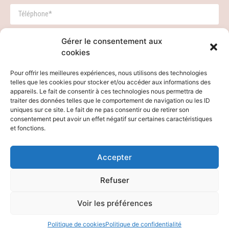
Demande de conférence
Demande presse
Autres
Gérer le consentement aux
cookies
Pour offrir les meilleures expériences, nous utilisons des technologies
telles que les cookies pour stocker et/ou accéder aux informations des
appareils. Le fait de consentir à ces technologies nous permettra de
traiter des données telles que le comportement de navigation ou les ID
uniques sur ce site. Le fait de ne pas consentir ou de retirer son
Envoyer
consentement peut avoir un effet négatif sur certaines caractéristiques
et fonctions.
*Champ obligatoire
Accepter
ALAIN WANG
Refuser
sinologue • conférencier • auteur • consultant
Voir les préférences
Conception : Digital Mate •
Mentions légales
•
Politique de confidentialité
Politique de cookies
Politique de confidentialité